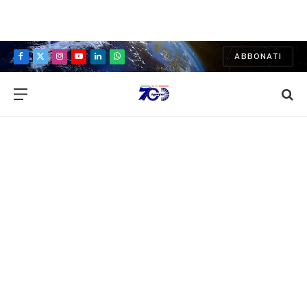
ABBONATI
Facebook
X
Instagram
YouTube
LinkedIn
WhatsApp
(Twitter)