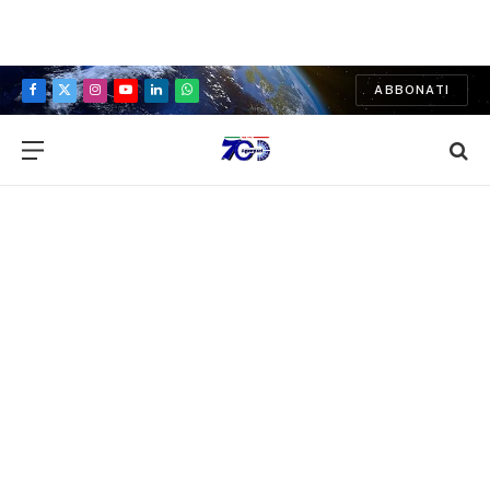
ABBONATI
Facebook
X
Instagram
YouTube
LinkedIn
WhatsApp
(Twitter)