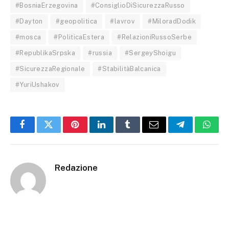
#BosniaErzegovina
#ConsiglioDiSicurezzaRusso
#Dayton
#geopolitica
#lavrov
#MiloradDodik
#mosca
#PoliticaEstera
#RelazioniRussoSerbe
#RepublikaSrpska
#russia
#SergeyShoigu
#SicurezzaRegionale
#StabilitàBalcanica
#YuriUshakov
Facebook
Twitter
Pinterest
LinkedIn
Tumblr
Email
Telegram
What
Redazione