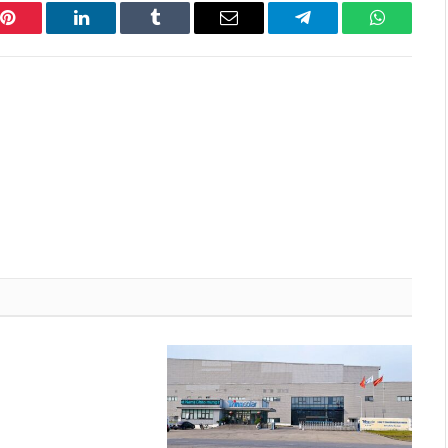
Pinterest
LinkedIn
Tumblr
Email
Telegram
WhatsAp