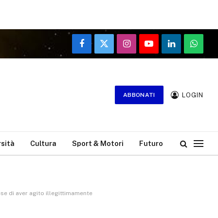
Facebook
X
Instagram
YouTube
LinkedIn
WhatsA
(Twitter)
LOGIN
ABBONATI
rsità
Cultura
Sport & Motori
Futuro
ese di aver agito illegittimamente