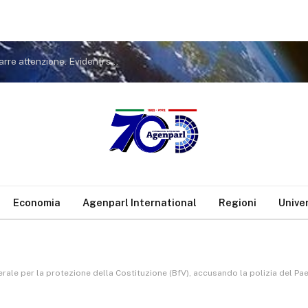
Covid. FdI a Conte: non tiri in ballo Meloni per distrarre attenzione. Evidenti sue responsabilità nella gestione pandemia
Economia
Agenparl International
Regioni
Unive
erale per la protezione della Costituzione (BfV), accusando la polizia del Pa