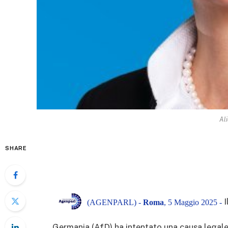
Al
SHARE
I
(AGENPARL) -
Roma
, 5 Maggio 2025 -
Germania (AfD) ha intentato una causa legale 