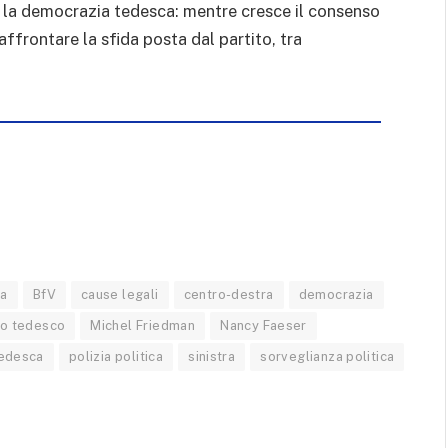
er la democrazia tedesca: mentre cresce il consenso
affrontare la sfida posta dal partito, tra
ia
BfV
cause legali
centro-destra
democrazia
o tedesco
Michel Friedman
Nancy Faeser
tedesca
polizia politica
sinistra
sorveglianza politica