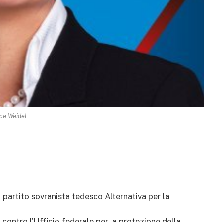
ice Weidel
l partito sovranista tedesco Alternativa per la
contro l’Ufficio federale per la protezione della