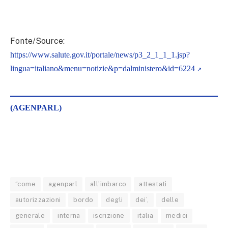
Fonte/Source:
https://www.salute.gov.it/portale/news/p3_2_1_1_1.jsp?
lingua=italiano&menu=notizie&p=dalministero&id=6224
(AGENPARL)
“come
agenparl
all’imbarco
attestati
autorizzazioni
bordo
degli
dei’,
delle
generale
interna
iscrizione
italia
medici