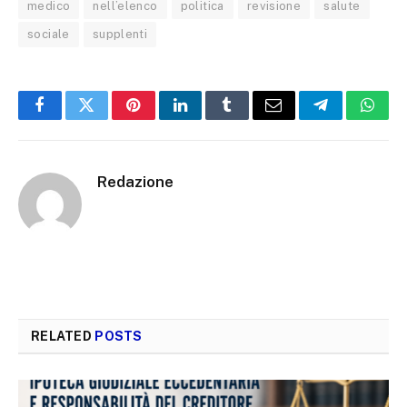
medico
nell’elenco
politica
revisione
salute
sociale
supplenti
Facebook
Twitter
Pinterest
LinkedIn
Tumblr
Email
Telegram
What
Redazione
RELATED
POSTS