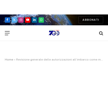
ABBONATI
Facebook
X
Instagram
YouTube
LinkedIn
WhatsApp
(Twitter)
Home
»
Revisione generale delle autorizzazioni all’imbarco come medico di bordo e degli attestati di iscrizione nell’elenco dei medici di bordo supplenti