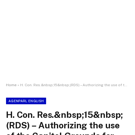
Home
»
H. Con. Res.&nbsp;15&nbsp;(RDS) – Authorizing the use of the Capitol Grounds for the National Peace Officers Memorial Service and the National Honor Guard and Pipe Band Exhibition.
AGENPARL ENGLISH
H. Con. Res.&nbsp;15&nbsp;
(RDS) – Authorizing the use