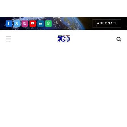
ABBONATI
Facebook
X
Instagram
YouTube
LinkedIn
WhatsApp
(Twitter)