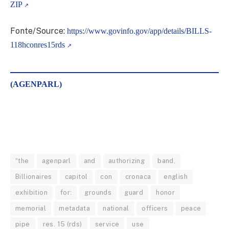
ZIP
Fonte/Source:
https://www.govinfo.gov/app/details/BILLS-
118hconres15rds
(AGENPARL)
“the
agenparl
and
authorizing
band,
Billionaires
capitol
con
cronaca
english
exhibition
for:
grounds
guard
honor
memorial
metadata
national
officers
peace
pipe
res. 15 (rds)
service
use