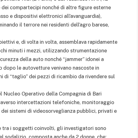
ne dei compartecipi nonché di altre figure esterne
so e dispositivi elettronici all’avanguardia),
nando il terrore nei residenti dell’agro barese,
ttivi e, di volta in volta, assemblava rapidamente
ochi minuti i mezzi, utilizzando strumentazione
sicurezza della auto nonché “jammer” idonei a
to dopo le autovetture venivano nascoste in
i di “taglio” dei pezzi di ricambio da rivendere sul
del Nucleo Operativo della Compagnia di Bari
raverso intercettazioni telefoniche, monitoraggio
 dei sistemi di videosorveglianza pubblici, privati e
tra i soggetti coinvolti, gli investigatori sono
 del sodalizio, composta anche da 2 donne, che: