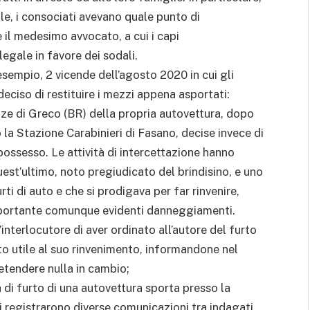
ale, i consociati avevano quale punto di
e il medesimo avvocato, a cui i capi
 legale in favore dei sodali.
esempio, 2 vicende dell’agosto 2020 in cui gli
eciso di restituire i mezzi appena asportati:
ze di Greco (BR) della propria autovettura, dopo
la Stazione Carabinieri di Fasano, decise invece di
 possesso. Le attività di intercettazione hanno
uest’ultimo, noto pregiudicato del brindisino, e uno
urti di auto e che si prodigava per far rinvenire,
iportante comunque evidenti danneggiamenti.
l’interlocutore di aver ordinato all’autore del furto
sto utile al suo rinvenimento, informandone nel
etendere nulla in cambio;
 di furto di una autovettura sporta presso la
i registrarono diverse comunicazioni tra indagati