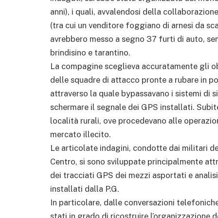
anni), i quali, avvalendosi della collaborazio
(tra cui un venditore foggiano di arnesi da scas
avrebbero messo a segno 37 furti di auto, semi
brindisino e tarantino.
La compagine sceglieva accuratamente gli obie
delle squadre di attacco pronte a rubare in p
attraverso la quale bypassavano i sistemi di 
schermare il segnale dei GPS installati. Subi
località rurali, ove procedevano alle operazion
mercato illecito.
Le articolate indagini, condotte dai militari 
Centro, si sono sviluppate principalmente att
dei tracciati GPS dei mezzi asportati e analisi
installati dalla P.G.
In particolare, dalle conversazioni telefoniche 
stati in grado di ricostruire l’organizzazione