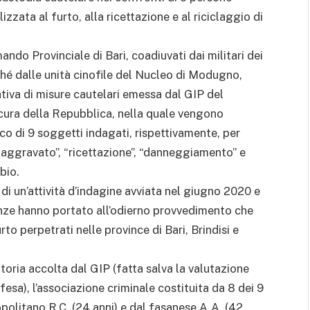
zzata al furto, alla ricettazione e al riciclaggio di
mando Provinciale di Bari, coadiuvati dai militari dei
ché dalle unità cinofile del Nucleo di Modugno,
tiva di misure cautelari emessa dal GIP del
rocura della Repubblica, nella quale vengono
ico di 9 soggetti indagati, rispettivamente, per
o aggravato”, “ricettazione”, “danneggiamento” e
bio.
di un’attività d’indagine avviata nel giugno 2020 e
tanze hanno portato all’odierno provvedimento che
rto perpetrati nelle province di Bari, Brindisi e
oria accolta dal GIP (fatta salva la valutazione
ifesa), l’associazione criminale costituita da 8 dei 9
olitano R.C. (24 anni) e dal fasanese A.A. (42