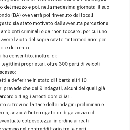
o del mezzo e poi, nella medesima giornata, il suo
do (BA) ove verrà poi rinvenuto dai locali
gesto sia stato motivato dall’avvenuta percezione
li ambienti criminali e da “non toccare”, per cui uno
 avere l’aiuto del sopra citato “intermediario” per
tore del reato.
i ha consentito, inoltre, di:
i legittimi proprietari, oltre 300 parti di veicoli
 scasso;
ti e deferirne in stato di libertà altri 10.
ri prevede che dei 9 indagati, alcuni dei quali già
carcere e 4 agli arresti domiciliari.
 si trovi nella fase delle indagini preliminari e
rna, seguirà l’interrogatorio di garanzia e il
eventuale colpevolezza, in ordine ai reati
processo nel contraddittorio tra le parti.