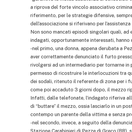
a riprova del forte vincolo associativo crimin
riferimento, per le strategie difensive, sempr
dell’associazione si riferivano per l’assistenza
Non sono mancati episodi singolari quali, ad 
indagati, opportunamente interessati, hanno d
-nel primo, una donna, appena derubata a Pez
aver correttamente denunciato il furto presso 
rivolgersi ad un intermediario per tornarne in
permesso di ricostruire le interlocuzioni tra q
dei sodali, ritenuto il referente di zona per i f
come poi accaduto 3 giorni dopo, il mezzo r
Infatti, dalle telefonate, l’indagato riferiva al
di “buttare” il mezzo, ossia lasciarlo in un po
contempo un parente della vittima e senza pr
-nel secondo, invece, a seguito della denuncia
Stazione Carabinieri di Pezze di Greco (BR), s