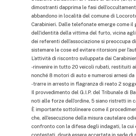
dimostranti dapprima le fasi dell’occultament
abbandono in località del comune di Locoroton
Carabinieri. Dalle telefonate emerge come il 
dell’identità della vittima del furto, vicina ag
dei referenti dell’associazione si preoccupa di
sistemare le cose ed evitare ritorsioni per l’au
L’attività di riscontro sviluppata dai Carabinier
-rinvenire in tutto 20 veicoli rubati, restituiti a
nonché 8 motori di auto e numerosi arnesi da
-trarre in arresto in flagranza di reato 2 sogget
Il provvedimento del G.I.P. del Tribunale di Ba
noti alle forze dell’ordine, 5 siano ristretti in 
È importante sottolineare come il procedimento
che, all’esecuzione della misura cautelare odie
confronto con la difesa degli indagati, la cui 
contestati, dovrà essere accertata in sede di 