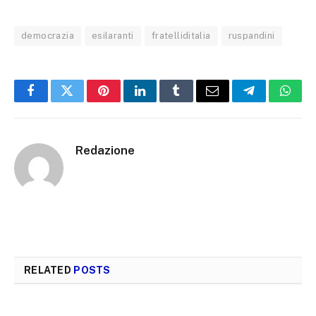
democrazia
esilaranti
fratelliditalia
ruspandini
Facebook
Twitter
Pinterest
LinkedIn
Tumblr
Email
Telegram
What
Redazione
RELATED
POSTS