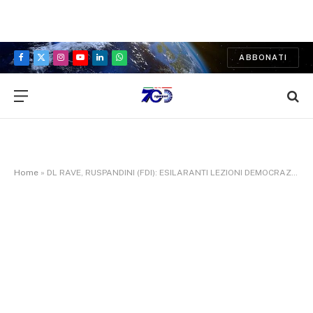
ABBONATI
Facebook
X
Instagram
YouTube
LinkedIn
WhatsApp
(Twitter)
Home
»
DL RAVE, RUSPANDINI (FDI): ESILARANTI LEZIONI DEMOCRAZIA DA SINISTRA