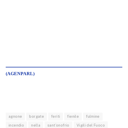
(AGENPARL)
agnone
borgate
feriti
fienile
fulmine
incendio
nella
sant’onofrio
Vigili del Fuoco