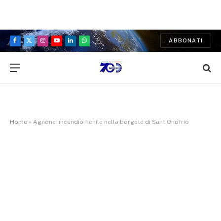
ABBONATI
Facebook
X
Instagram
YouTube
LinkedIn
WhatsApp
(Twitter)
Home
»
Agnone: incendio fienile nella borgate di Sant’Onofrio