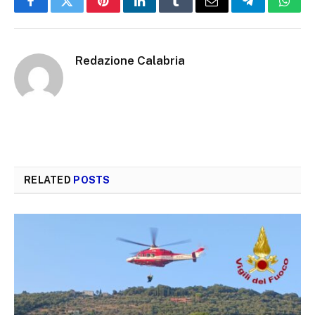
Facebook
Twitter
Pinterest
LinkedIn
Tumblr
Email
Telegram
What
Redazione Calabria
RELATED
POSTS