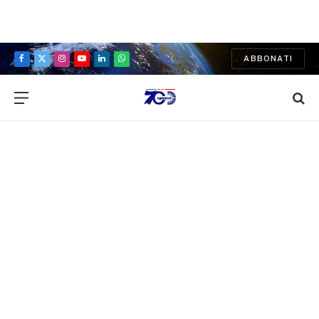
ABBONATI
Facebook
X
Instagram
YouTube
LinkedIn
WhatsApp
(Twitter)