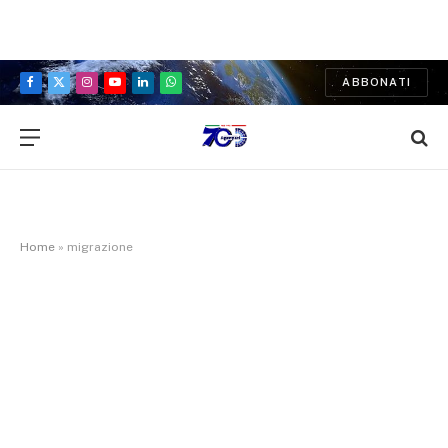
ABBONATI
Facebook
X
Instagram
YouTube
LinkedIn
WhatsApp
(Twitter)
Home
»
migrazione