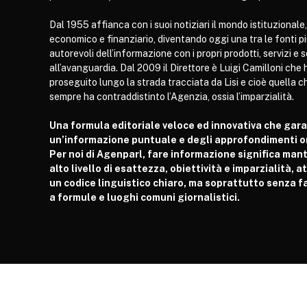
Dal 1955 affianca con i suoi notiziari il mondo istituzionale,
economico e finanziario, diventando oggi una tra le fonti p
autorevoli dell’informazione con i propri prodotti, servizi e 
all’avanguardia. Dal 2009 il Direttore è Luigi Camilloni che 
proseguito lungo la strada tracciata da Lisi e cioè quella c
sempre ha contraddistinto l’Agenzia, ossia l’imparzialità.
Una formula editoriale veloce ed innovativa che gar
un’informazione puntuale e degli approfondimenti or
Per noi di Agenparl, fare informazione significa man
alto livello di esattezza, obiettività e imparzialità, 
un codice linguistico chiaro, ma soprattutto senza fa
a formule e luoghi comuni giornalistici.