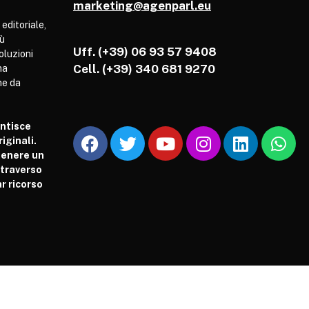
marketing@agenparl.eu
 editoriale,
iù
Uff. (+39) 06 93 57 9408
soluzioni
Cell.
(+39) 340 681 9270
ha
he da
antisce
iginali.
tenere un
attraverso
r ricorso