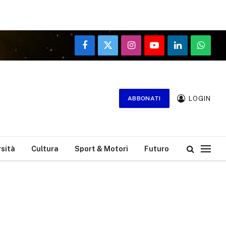
Facebook
X
Instagram
YouTube
LinkedIn
WhatsA
(Twitter)
LOGIN
ABBONATI
rsità
Cultura
Sport & Motori
Futuro