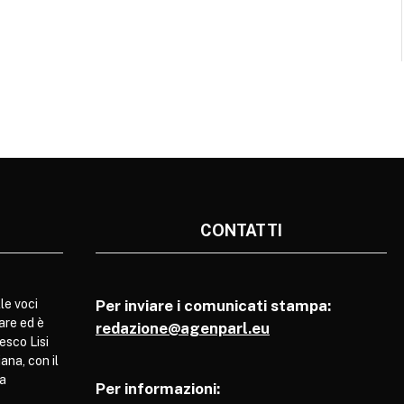
CONTATTI
le voci
Per inviare i comunicati stampa:
are ed è
redazione@agenparl.eu
esco Lisi
ana, con il
pa
Per informazioni: