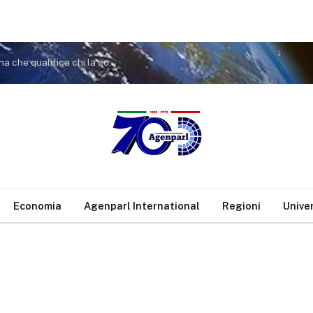
Marcinelle. Tremaglia(Fdi), polemica scelta indegna che qualifica chi la compie
Economia
Agenparl International
Regioni
Unive