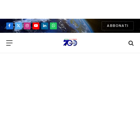
ABBONATI
Facebook
X
Instagram
YouTube
LinkedIn
WhatsApp
(Twitter)