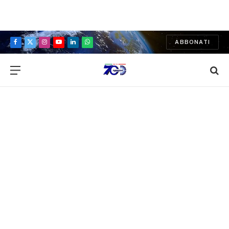
ABBONATI
Facebook
X
Instagram
YouTube
LinkedIn
WhatsApp
(Twitter)