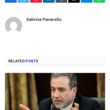
Facebook
Twitter
Pinterest
LinkedIn
Tumblr
Email
Telegram
What
Sabrina Panarello
RELATED
POSTS