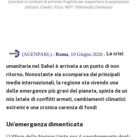
lavorano in contesti di estrema fragilità per supportare le popolazioni
sfollate. Crediti: (Foto: WFP / Wikimedia Commons)
La crisi
(AGENPARL) -
Roma
, 10 Giugno 2026 -
umanitaria nel Sahel è arrivata a un punto di non
ritorno. Nonostante sia scomparsa dai principali
media internazionali, la regione sta vivendo una
delle emergenze più gravi del pianeta, spinta da un
mix letale di conflitti armati, cambiamenti climatici
estremi e una cronica carenza di fondi
Un’emergenza dimenticata
L’Ufficio delle Nazioni Unite per il coordinamento degli