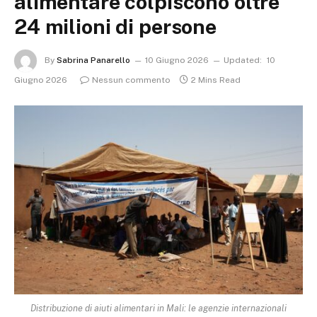
alimentare colpiscono oltre
24 milioni di persone
By
Sabrina Panarello
10 Giugno 2026
Updated:
10
Giugno 2026
Nessun commento
2 Mins Read
Distribuzione di aiuti alimentari in Mali: le agenzie internazionali