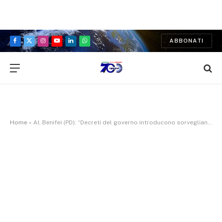
ABBONATI
Facebook
X
Instagram
YouTube
LinkedIn
WhatsApp
(Twitter)
Home
»
AI, Benifei (PD): “Decreti del governo introducono sorveglianza di massa e disinvestimento su formazione e lavoro