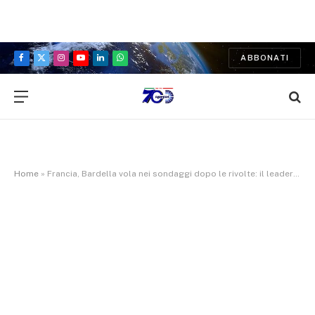
ABBONATI
Facebook
X
Instagram
YouTube
LinkedIn
WhatsApp
(Twitter)
Home
»
Francia, Bardella vola nei sondaggi dopo le rivolte: il leader del RN raggiunge un record di popolarità