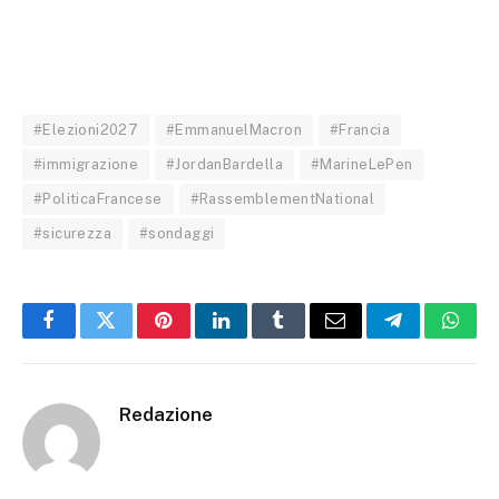
#Elezioni2027
#EmmanuelMacron
#Francia
#immigrazione
#JordanBardella
#MarineLePen
#PoliticaFrancese
#RassemblementNational
#sicurezza
#sondaggi
Facebook
Twitter
Pinterest
LinkedIn
Tumblr
Email
Telegram
What
Redazione