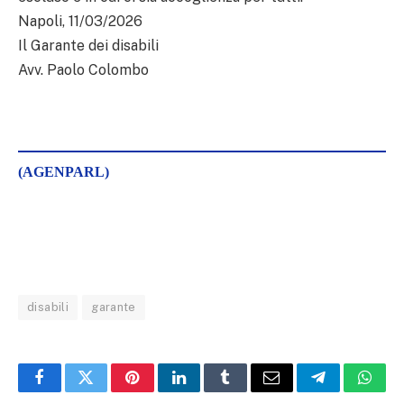
Napoli, 11/03/2026
Il Garante dei disabili
Avv. Paolo Colombo
(AGENPARL)
disabili
garante
Facebook
Twitter
Pinterest
LinkedIn
Tumblr
Email
Telegram
What