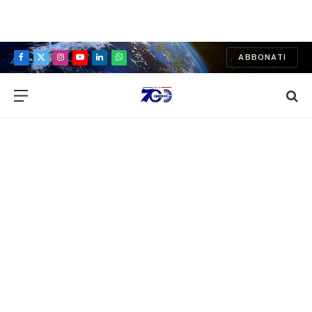
ABBONATI
Facebook
X
Instagram
YouTube
LinkedIn
WhatsApp
(Twitter)