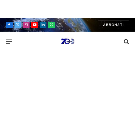
ABBONATI
Facebook
X
Instagram
YouTube
LinkedIn
WhatsApp
(Twitter)