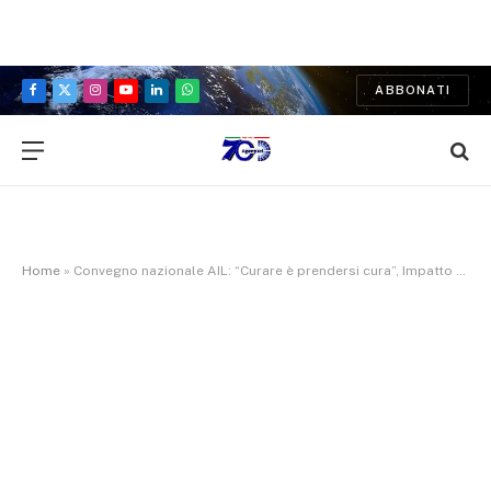
ABBONATI
Facebook
X
Instagram
YouTube
LinkedIn
WhatsApp
(Twitter)
Home
»
Convegno nazionale AIL: “Curare è prendersi cura”, Impatto ambientale e rischio sanitario, benessere e stili di vita