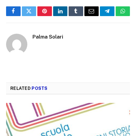
Facebook
Twitter
Pinterest
LinkedIn
Tumblr
Email
Telegram
What
Palma Solari
RELATED
POSTS