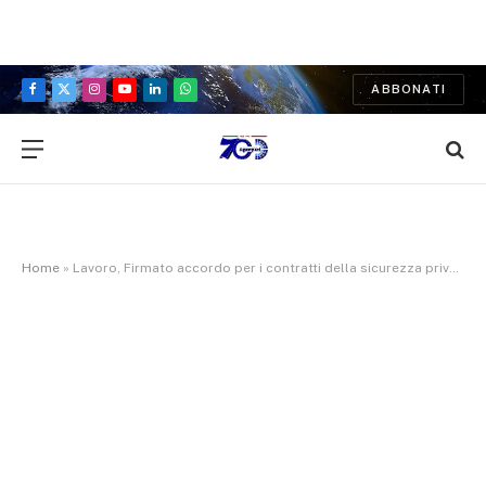
ABBONATI
Facebook
X
Instagram
YouTube
LinkedIn
WhatsApp
(Twitter)
Home
»
Lavoro, Firmato accordo per i contratti della sicurezza privata