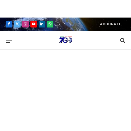
ABBONATI
Facebook
X
Instagram
YouTube
LinkedIn
WhatsApp
(Twitter)