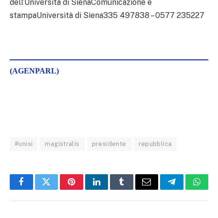
dell’Università di SienaComunicazione e
stampaUniversità di Siena335 497838 – 0577 235227
(AGENPARL)
#unisi
magistralis
presidente
repubblica
Facebook
Twitter
Pinterest
LinkedIn
Tumblr
Email
Telegram
What