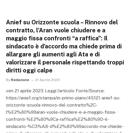
Anief su Orizzonte scuola – Rinnovo del
contratto, l’Aran vuole chiudere e a
maggio fissa confronti “a raffica”: Il
sindacato è d’accordo ma chiede prima di
allargare gli aumenti agli Ata e di
valorizzare il personale rispettando troppi
diritti oggi calpe
By
Redazione
21 Aprile 2023
ven 21 aprile 2023 Leggi l’articolo Fonte/Source:
https://anief.org/stampa/in-primo-piano/45121-anief-su-
orizzonte-scuola-rinnovo-del-contratto%2C-
l%E2%80%99aran-vuole-chiudere-e-a-maggio-fissa-
confronti-%E2%80%9Ca-raffica%E2%80%9D-il-
sindacato-%C3%A8-d%E2%80%99accordo-ma-chiede-