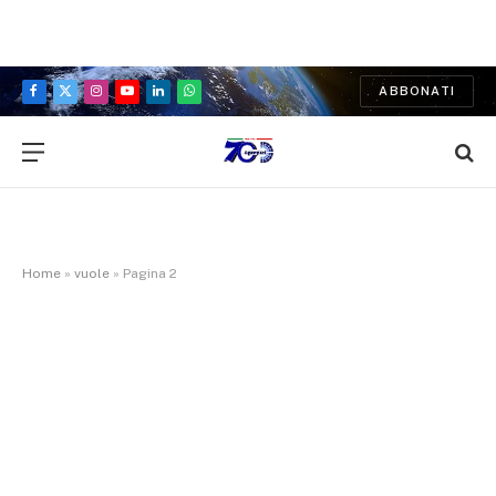
ABBONATI
Facebook
X
Instagram
YouTube
LinkedIn
WhatsApp
(Twitter)
Home
»
vuole
»
Pagina 2