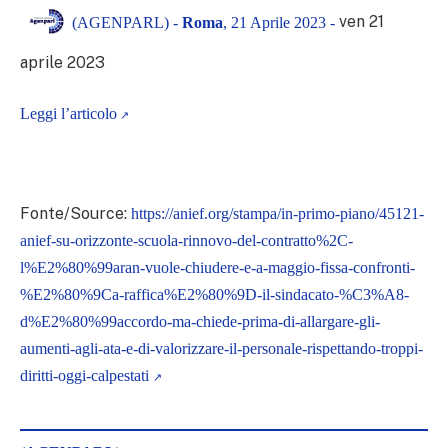
ven 21
(AGENPARL) -
Roma
, 21 Aprile 2023 -
aprile 2023
Leggi l’articolo
Fonte/Source:
https://anief.org/stampa/in-primo-piano/45121-
anief-su-orizzonte-scuola-rinnovo-del-contratto%2C-
l%E2%80%99aran-vuole-chiudere-e-a-maggio-fissa-confronti-
%E2%80%9Ca-raffica%E2%80%9D-il-sindacato-%C3%A8-
d%E2%80%99accordo-ma-chiede-prima-di-allargare-gli-
aumenti-agli-ata-e-di-valorizzare-il-personale-rispettando-troppi-
diritti-oggi-calpestati