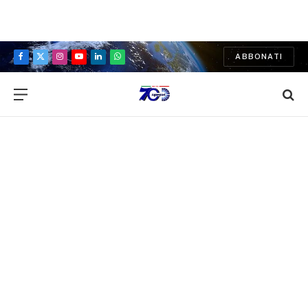
ABBONATI
Facebook
X
Instagram
YouTube
LinkedIn
WhatsApp
(Twitter)