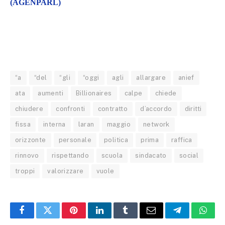
(AGENPARL)
“a
“del
“gli
“oggi
agli
allargare
anief
ata
aumenti
Billionaires
calpe
chiede
chiudere
confronti
contratto
d’accordo
diritti
fissa
interna
laran
maggio
network
orizzonte
personale
politica
prima
raffica
rinnovo
rispettando
scuola
sindacato
social
troppi
valorizzare
vuole
Facebook
Twitter
Pinterest
LinkedIn
Tumblr
Email
Telegram
What