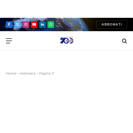
ABBONATI
Facebook
X
Instagram
YouTube
LinkedIn
WhatsApp
(Twitter)
Home
»
molinaro
»
Pagina 3