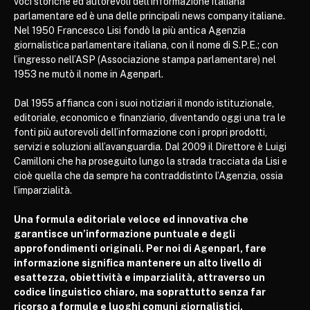
voci storiche ed autorevoli dell’informazione italiana
parlamentare ed è una delle principali news company italiane.
Nel 1950 Francesco Lisi fondò la più antica Agenzia
giornalistica parlamentare italiana, con il nome di S.P.E.; con
l’ingresso nell’ASP (Associazione stampa parlamentare) nel
1953 ne mutò il nome in Agenparl.
Dal 1955 affianca con i suoi notiziari il mondo istituzionale,
editoriale, economico e finanziario, diventando oggi una tra le
fonti più autorevoli dell’informazione con i propri prodotti,
servizi e soluzioni all’avanguardia. Dal 2009 il Direttore è Luigi
Camilloni che ha proseguito lungo la strada tracciata da Lisi e
cioè quella che da sempre ha contraddistinto l’Agenzia, ossia
l’imparzialità.
Una formula editoriale veloce ed innovativa che
garantisce un’informazione puntuale e degli
approfondimenti originali. Per noi di Agenparl, fare
informazione significa mantenere un alto livello di
esattezza, obiettività e imparzialità, attraverso un
codice linguistico chiaro, ma soprattutto senza far
ricorso a formule e luoghi comuni giornalistici.