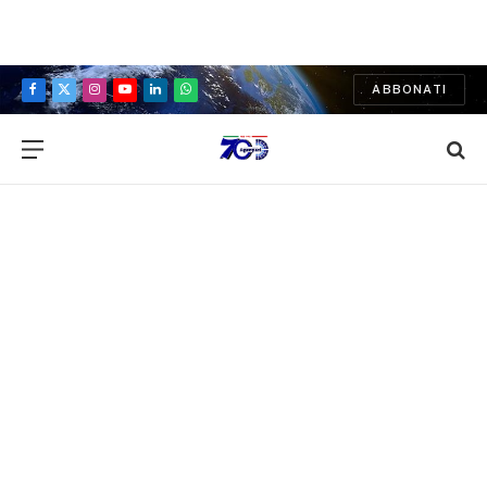
ABBONATI
Facebook
X
Instagram
YouTube
LinkedIn
WhatsApp
(Twitter)