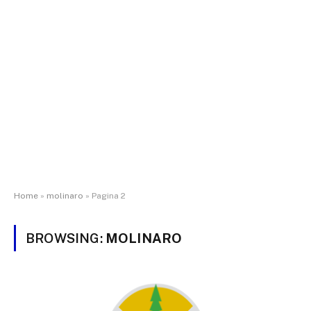
Home
»
molinaro
»
Pagina 2
BROWSING:
MOLINARO