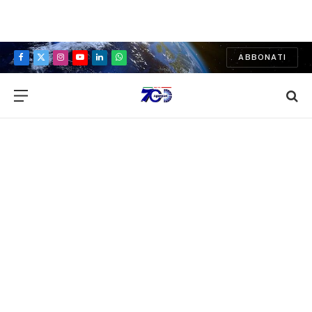
ABBONATI
Facebook
X
Instagram
YouTube
LinkedIn
WhatsApp
(Twitter)