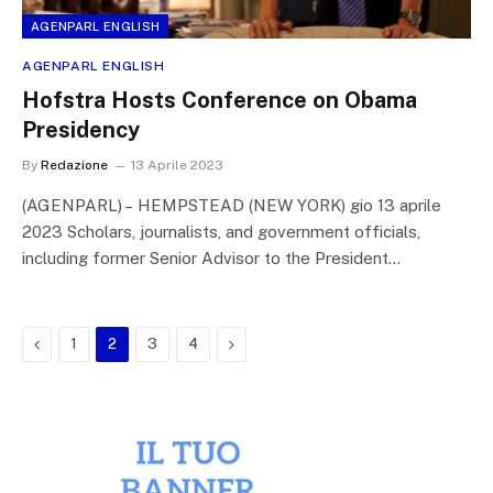
AGENPARL ENGLISH
AGENPARL ENGLISH
Hofstra Hosts Conference on Obama
Presidency
By
Redazione
13 Aprile 2023
(AGENPARL) – HEMPSTEAD (NEW YORK) gio 13 aprile
2023 Scholars, journalists, and government officials,
including former Senior Advisor to the President…
Previous
Next
1
2
3
4