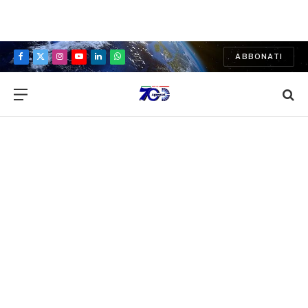
ABBONATI
Facebook
X
Instagram
YouTube
LinkedIn
WhatsApp
(Twitter)