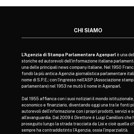
CHI SIAMO
L’Agenzia di Stampa Parlamentare Agenparl
è una del
storiche ed autorevoli dell’informazione italiana parlament
una delle principali news company italiane. Nel 1950 Franc
fondò la più antica Agenzia giornalistica parlamentare itali
nome di S.P.E.; con l’ingresso nell’ASP (Associazione stam
parlamentare) nel 1953 ne mutò il nome in Agenparl.
Dal 1955 affianca con i suoi notiziari il mondo istituzionale,
economico e finanziario, diventando oggi una tra le fonti p
autorevoli dell’informazione con i propri prodotti, servizi e 
all’avanguardia. Dal 2009 il Direttore è Luigi Camilloni che 
proseguito lungo la strada tracciata da Lisi e cioè quella c
sempre ha contraddistinto l’Agenzia, ossia l’imparzialità.