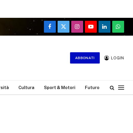
Facebook
X
Instagram
YouTube
LinkedIn
WhatsA
(Twitter)
LOGIN
ABBONATI
rsità
Cultura
Sport & Motori
Futuro