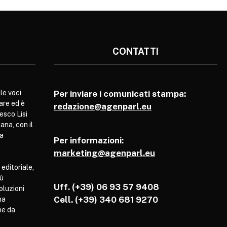
CONTATTI
le voci
Per inviare i comunicati stampa:
are ed è
redazione@agenparl.eu
esco Lisi
ana, con il
pa
Per informazioni:
marketing@agenparl.eu
 editoriale,
iù
Uff. (+39) 06 93 57 9408
soluzioni
Cell.
(+39) 340 681 9270
ha
he da