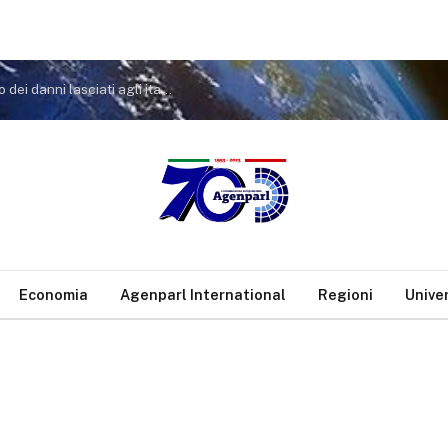
Reddito cittadinanza, Osnato (FdI): Conte dia conto dei danni lasciati agli italiani
Economia
Agenparl International
Regioni
Unive