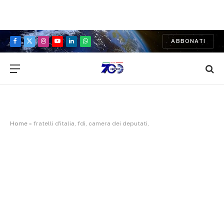
ABBONATI
Facebook
X
Instagram
YouTube
LinkedIn
WhatsApp
(Twitter)
Home
»
fratelli d'italia, fdi, camera dei deputati,