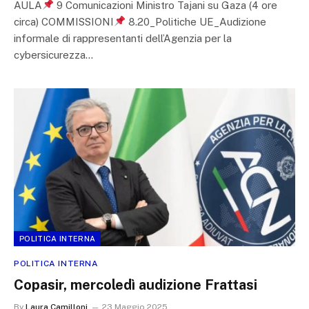
AULA
9 Comunicazioni Ministro Tajani su Gaza (4 ore
circa) COMMISSIONI
8.20_Politiche UE_Audizione
informale di rappresentanti dell’Agenzia per la
cybersicurezza…
POLITICA INTERNA
POLITICA INTERNA
Copasir, mercoledì audizione Frattasi
By
Laura Camilloni
23 Maggio 2025