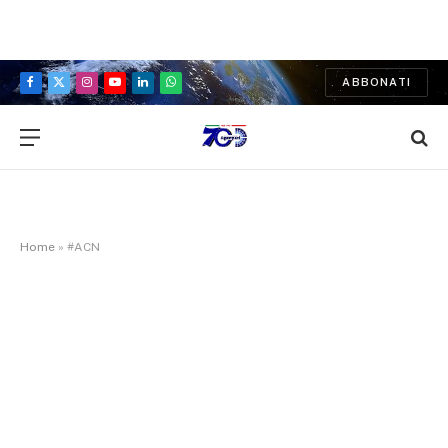
ABBONATI
Facebook
X
Instagram
YouTube
LinkedIn
WhatsApp
(Twitter)
Home
»
#ACN