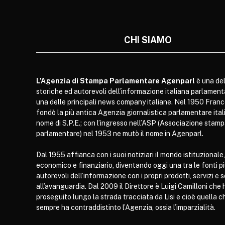
CHI SIAMO
L’Agenzia di Stampa Parlamentare Agenparl
è una del
storiche ed autorevoli dell’informazione italiana parlament
una delle principali news company italiane. Nel 1950 Franc
fondò la più antica Agenzia giornalistica parlamentare itali
nome di S.P.E.; con l’ingresso nell’ASP (Associazione stam
parlamentare) nel 1953 ne mutò il nome in Agenparl.
Dal 1955 affianca con i suoi notiziari il mondo istituzionale,
economico e finanziario, diventando oggi una tra le fonti p
autorevoli dell’informazione con i propri prodotti, servizi e 
all’avanguardia. Dal 2009 il Direttore è Luigi Camilloni che 
proseguito lungo la strada tracciata da Lisi e cioè quella c
sempre ha contraddistinto l’Agenzia, ossia l’imparzialità.