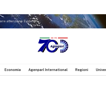
Covid. FdI a Conte: non tiri in ballo Meloni per distrarre attenzione. Evidenti sue responsabilità nella gestione pandemia
Economia
Agenparl International
Regioni
Unive