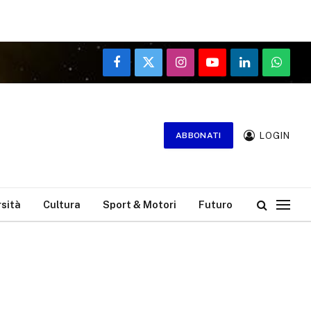
Facebook
X
Instagram
YouTube
LinkedIn
WhatsA
(Twitter)
LOGIN
ABBONATI
rsità
Cultura
Sport & Motori
Futuro