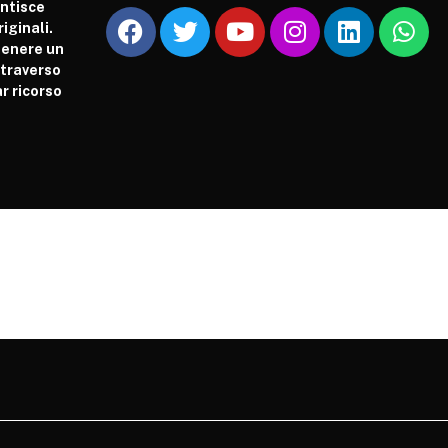
antisce
iginali.
tenere un
attraverso
r ricorso