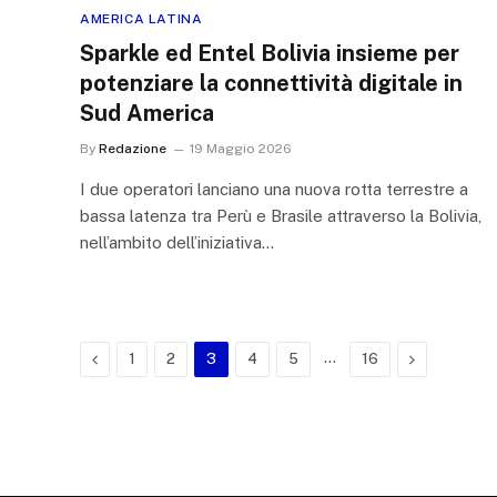
AMERICA LATINA
Sparkle ed Entel Bolivia insieme per
potenziare la connettività digitale in
Sud America
By
Redazione
19 Maggio 2026
I due operatori lanciano una nuova rotta terrestre a
bassa latenza tra Perù e Brasile attraverso la Bolivia,
nell’ambito dell’iniziativa…
Previous
…
Next
1
2
3
4
5
16