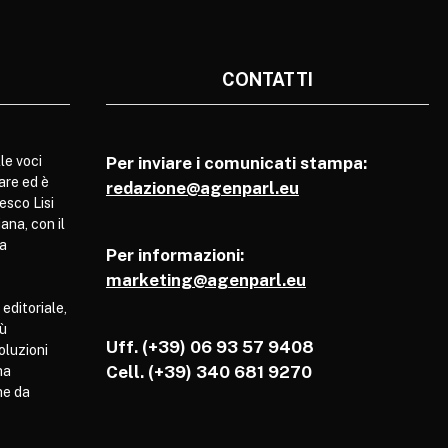
CONTATTI
le voci
Per inviare i comunicati stampa:
are ed è
redazione@agenparl.eu
esco Lisi
ana, con il
pa
Per informazioni:
marketing@agenparl.eu
 editoriale,
iù
Uff. (+39) 06 93 57 9408
soluzioni
Cell.
(+39) 340 681 9270
ha
he da