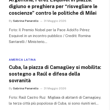
digiuno e preghiera per “risvegliare le
coscienze” contro le politiche di Milei
By
Sabrina Panarello
31 Maggio 2026
Foto: Il Premio Nobel per la Pace Adolfo Pérez
Esquivel in un incontro pubblico / Crediti: Romina
Santarelli / Ministerio…
AMERICA LATINA
Cuba, la piazza di Camagüey si mobilita:
sostegno a Raúl e difesa della
sovranità
By
Sabrina Panarello
31 Maggio 2026
Foto: Raúl Castro Ruz Migliaia di abitanti di Camagüey,
la terza città più popolosa di Cuba, si sono riuniti ieri…