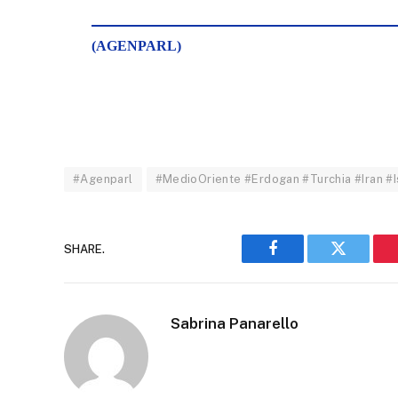
(AGENPARL)
#Agenparl
#MedioOriente #Erdogan #Turchia #Iran #Is
SHARE.
Facebook
Twitter
Sabrina Panarello