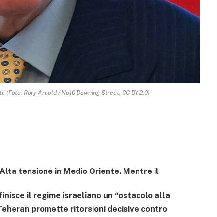
i: (Foto: Rory Arnold / No10 Downing Street, CC BY 2.0)
Alta tensione in Medio Oriente. Mentre il
nisce il regime israeliano un “ostacolo alla
Teheran promette ritorsioni decisive contro