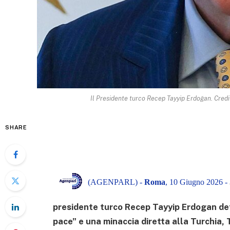
Il Presidente turco Recep Tayyip Erdoğan. Credit
SHARE
(AGENPARL) -
Roma
, 10 Giugno 2026 -
presidente turco Recep Tayyip Erdogan defi
pace” e una minaccia diretta alla Turchia, 