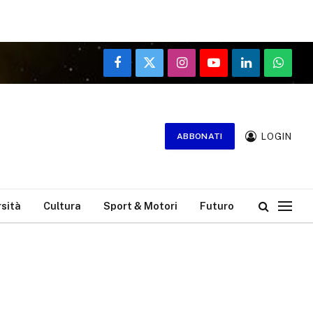
Facebook
X
Instagram
YouTube
LinkedIn
WhatsA
(Twitter)
LOGIN
ABBONATI
rsità
Cultura
Sport & Motori
Futuro