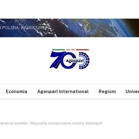
FVG: RIZZETTO (FDI) “IN ARRIVO 122 AGENTI DI POLIZIA, PIÙ SICUREZZA PER IL TERRITORIO E I CONFINI
Economia
Agenparl International
Regioni
Unive
Teheran promette: “Risposta schiacciante contro chiunque”