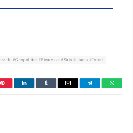
raele #Geopolitica #Sicurezza #Siria #Libano #Esteri
Pinterest
LinkedIn
Tumblr
Email
Telegram
WhatsAp