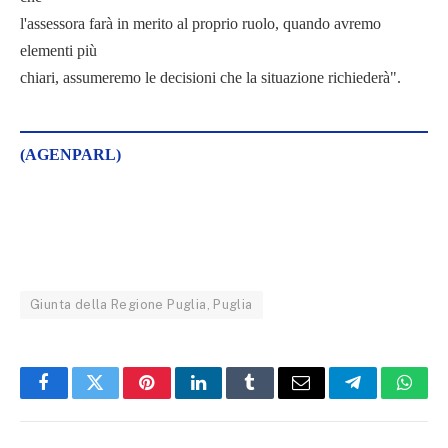
l'assessora farà in merito al proprio ruolo, quando avremo
elementi più
chiari, assumeremo le decisioni che la situazione richiederà".
(AGENPARL)
Giunta della Regione Puglia, Puglia
Facebook
Twitter
Pinterest
LinkedIn
Tumblr
Email
Telegram
What