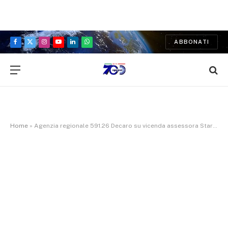
ABBONATI
Facebook
X
Instagram
YouTube
LinkedIn
WhatsApp
(Twitter)
Home
»
Agenzia regionale 591.26 Decaro su vicenda assessora Starace