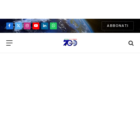
ABBONATI
Facebook
X
Instagram
YouTube
LinkedIn
WhatsApp
(Twitter)