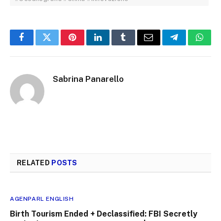
Facebook
Twitter
Pinterest
LinkedIn
Tumblr
Email
Telegram
What
Sabrina Panarello
RELATED
POSTS
AGENPARL ENGLISH
Birth Tourism Ended + Declassified: FBI Secretly