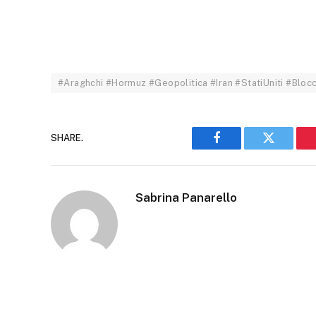
#Araghchi #Hormuz #Geopolitica #Iran #StatiUniti #Bl
SHARE.
Facebook
Twitter
Sabrina Panarello