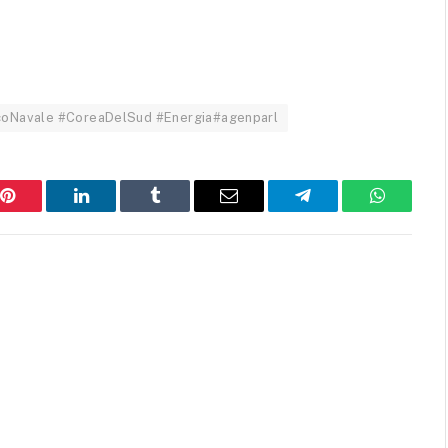
occoNavale #CoreaDelSud #Energia#agenparl
Pinterest
LinkedIn
Tumblr
Email
Telegram
WhatsAp