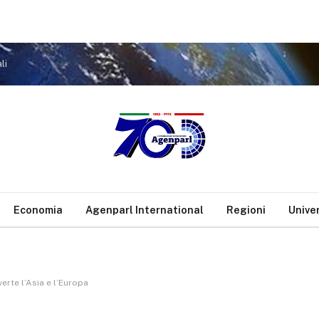
li
Economia
Agenparl International
Regioni
Unive
erte l’Asia e l’Europa