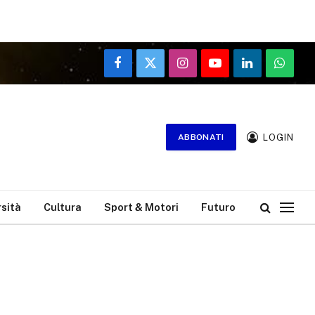
Facebook
X
Instagram
YouTube
LinkedIn
WhatsA
(Twitter)
LOGIN
ABBONATI
rsità
Cultura
Sport & Motori
Futuro