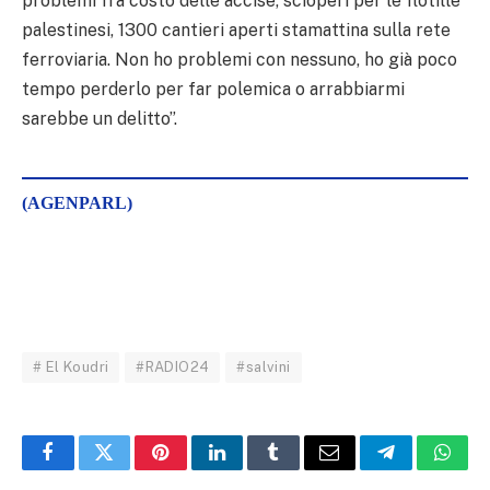
problemi fra costo delle accise, scioperi per le flotille
palestinesi, 1300 cantieri aperti stamattina sulla rete
ferroviaria. Non ho problemi con nessuno, ho già poco
tempo perderlo per far polemica o arrabbiarmi
sarebbe un delitto”.
(AGENPARL)
# El Koudri
#RADIO24
#salvini
Facebook
Twitter
Pinterest
LinkedIn
Tumblr
Email
Telegram
What