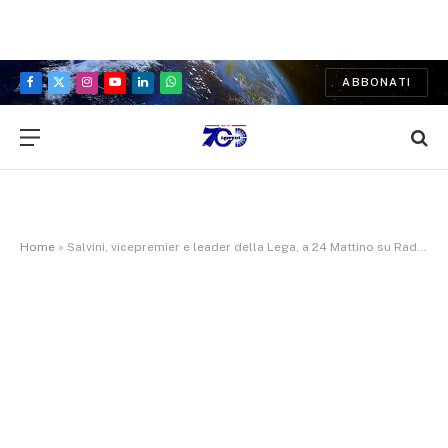
ABBONATI
Facebook
X
Instagram
YouTube
LinkedIn
WhatsApp
(Twitter)
Home
»
Salvini, vicepremier e leader della Lega, a 24 Mattino su Radio 24: El Koudri su Fb scriveva bastardi cristiani, inneggiava ad Allah- obiettivo sarebbe 500 milioni per l’autotrasporto, poi vedremo -non sono contro proposta Fi su Ncc ma taxi fanno……