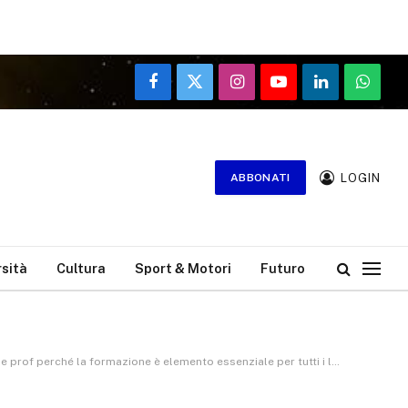
Facebook
X
Instagram
YouTube
LinkedIn
WhatsA
(Twitter)
LOGIN
ABBONATI
rsità
Cultura
Sport & Motori
Futuro
 perché la formazione è elemento essenziale per tutti i lavoratori