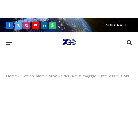
ABBONATI
Facebook
X
Instagram
YouTube
LinkedIn
WhatsApp
(Twitter)
Home
»
Elezioni amministrative del 14 e 15 maggio: tutte le istruzioni, gli orari e i servizi