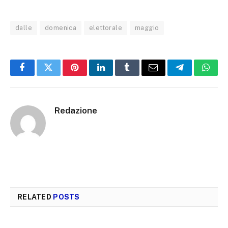
dalle
domenica
elettorale
maggio
Facebook
Twitter
Pinterest
LinkedIn
Tumblr
Email
Telegram
What
Redazione
RELATED
POSTS