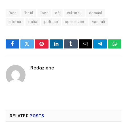
“non
“beni
“per
c’è
culturali
domani
interna
italia
politica
speranzon:
vandali
Facebook
Twitter
Pinterest
LinkedIn
Tumblr
Email
Telegram
What
Redazione
RELATED
POSTS