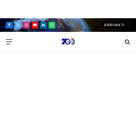
ABBONATI
Facebook
X
Instagram
YouTube
LinkedIn
WhatsApp
(Twitter)