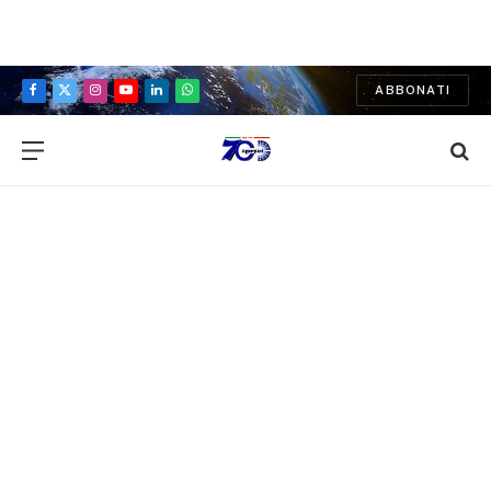
ABBONATI
Facebook
X
Instagram
YouTube
LinkedIn
WhatsApp
(Twitter)