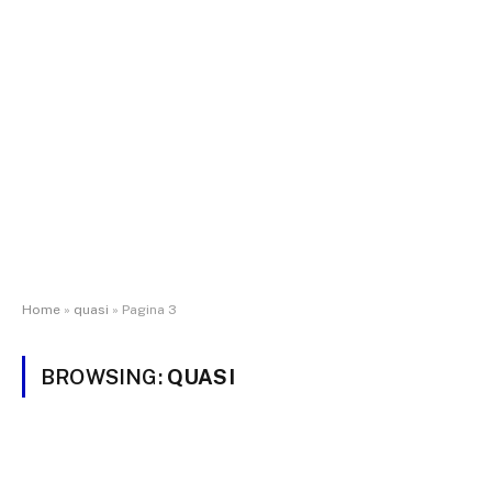
Home
»
quasi
»
Pagina 3
BROWSING:
QUASI