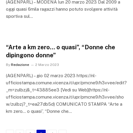
(AGENPARL) – MODENA lun 20 marzo 2023 Dal 2009 a
oggi quasi 6mila ragazzi hanno potuto svolgere attività
sportiva sul…
“Arte a km zero… o quasi”, “Donne che
dipingono donne”
By
Redazione
2 Marzo 2023
(AGENPARL) – gio 02 marzo 2023 https://nl-
ufficiostampa.comune.vicenza.it/upr/pmcne9/h3vvee/edit?
_m=zulbzj&_t=43885ee3 [Vedi su Web](https://nl-
ufficiostampa.comune.vicenza.it/upr/pmcne9/h3vvee/sho
w/zulbzj?_t=ea27db5d) COMUNICATO STAMPA “Arte a
km zero… o quasi”, “Donne che…