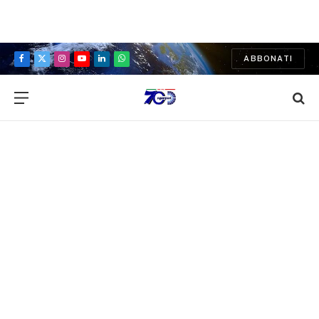
ABBONATI
Facebook
X
Instagram
YouTube
LinkedIn
WhatsApp
(Twitter)