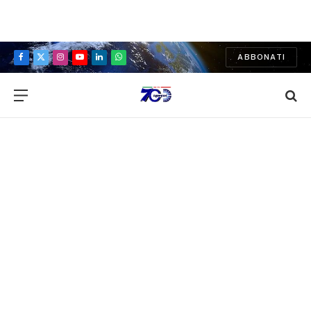
ABBONATI
Facebook
X
Instagram
YouTube
LinkedIn
WhatsApp
(Twitter)