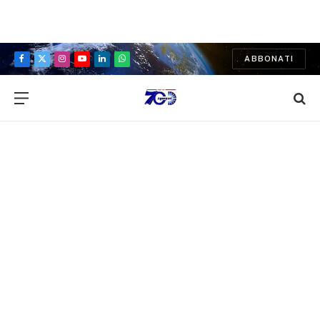
ABBONATI
Facebook
X
Instagram
YouTube
LinkedIn
WhatsApp
(Twitter)