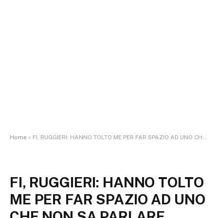
Home
»
FI, RUGGIERI: HANNO TOLTO ME PER FAR SPAZIO AD UNO CHE NON SA PARLARE ITALIANO; RONZULLI NON MI AMAVA, PARLAVA IN GIRO DI ME IN MANIERA QUASI CALUNNIOSA; IMITAVO GIANNI LETTA PER POTER PARLARE CON BERLUSCONI AD ARCORE (video)
FI, RUGGIERI: HANNO TOLTO
ME PER FAR SPAZIO AD UNO
CHE NON SA PARLARE