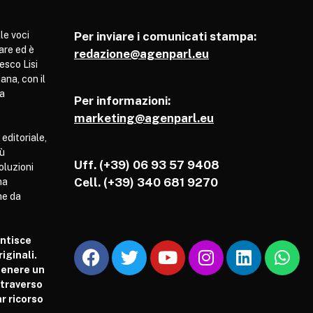
le voci
Per inviare i comunicati stampa:
are ed è
redazione@agenparl.eu
esco Lisi
ana, con il
pa
Per informazioni:
marketing@agenparl.eu
 editoriale,
iù
Uff. (+39) 06 93 57 9408
soluzioni
Cell.
(+39) 340 681 9270
ha
he da
antisce
iginali.
tenere un
attraverso
r ricorso