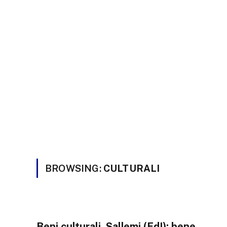
BROWSING:
CULTURALI
Beni culturali. Sallemi (FdI): bene