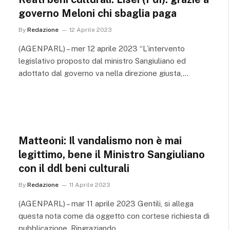
governo Meloni chi sbaglia paga
By
Redazione
12 Aprile 2023
(AGENPARL) – mer 12 aprile 2023 “L’intervento
legislativo proposto dal ministro Sangiuliano ed
adottato dal governo va nella direzione giusta,…
Matteoni: Il vandalismo non è mai
legittimo, bene il Ministro Sangiuliano
con il ddl beni culturali
By
Redazione
11 Aprile 2023
(AGENPARL) – mar 11 aprile 2023 Gentili, si allega
questa nota come da oggetto con cortese richiesta di
pubblicazione. Ringraziando,…