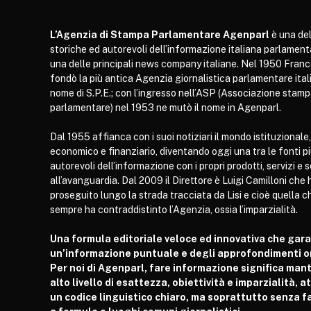
L’Agenzia di Stampa Parlamentare Agenparl
è una del
storiche ed autorevoli dell’informazione italiana parlament
una delle principali news company italiane. Nel 1950 Franc
fondò la più antica Agenzia giornalistica parlamentare itali
nome di S.P.E.; con l’ingresso nell’ASP (Associazione stam
parlamentare) nel 1953 ne mutò il nome in Agenparl.
Dal 1955 affianca con i suoi notiziari il mondo istituzionale,
economico e finanziario, diventando oggi una tra le fonti p
autorevoli dell’informazione con i propri prodotti, servizi e 
all’avanguardia. Dal 2009 il Direttore è Luigi Camilloni che 
proseguito lungo la strada tracciata da Lisi e cioè quella c
sempre ha contraddistinto l’Agenzia, ossia l’imparzialità.
Una formula editoriale veloce ed innovativa che gar
un’informazione puntuale e degli approfondimenti or
Per noi di Agenparl, fare informazione significa man
alto livello di esattezza, obiettività e imparzialità, 
un codice linguistico chiaro, ma soprattutto senza fa