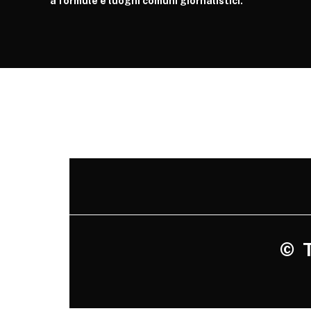
a formule e luoghi comuni giornalistici.
©
Tu