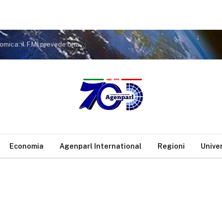
Siria, il ritorno dei rifugiati sostiene la ripresa economica: il FMI prevede una crescita a doppia cifra nel 2026
Economia
Agenparl International
Regioni
Unive