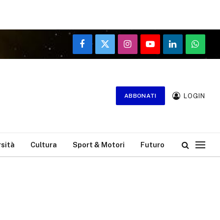
Facebook
X
Instagram
YouTube
LinkedIn
WhatsA
(Twitter)
LOGIN
ABBONATI
rsità
Cultura
Sport & Motori
Futuro