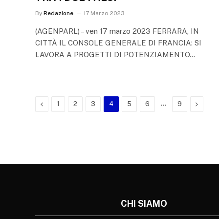
By
Redazione
17 Marzo 2023
(AGENPARL) – ven 17 marzo 2023 FERRARA, IN
CITTÀ IL CONSOLE GENERALE DI FRANCIA: SI
LAVORA A PROGETTI DI POTENZIAMENTO…
Previous
…
Next
1
2
3
4
5
6
9
CHI SIAMO