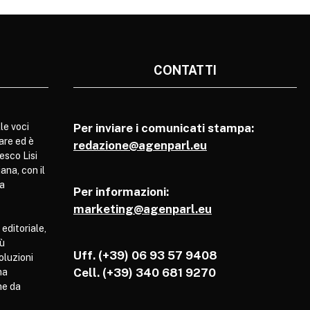
CONTATTI
le voci
Per inviare i comunicati stampa:
are ed è
redazione@agenparl.eu
esco Lisi
ana, con il
pa
Per informazioni:
marketing@agenparl.eu
 editoriale,
iù
Uff. (+39) 06 93 57 9408
soluzioni
Cell.
(+39) 340 681 9270
ha
he da