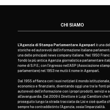
CHI SIAMO
L’Agenzia di Stampa Parlamentare Agenparl
è una del
storiche ed autorevoli dell’informazione italiana parlament
una delle principali news company italiane. Nel 1950 Franc
fondò la più antica Agenzia giornalistica parlamentare itali
nome di S.P.E.; con l’ingresso nell’ASP (Associazione stam
parlamentare) nel 1953 ne mutò il nome in Agenparl.
Dal 1955 affianca con i suoi notiziari il mondo istituzionale,
economico e finanziario, diventando oggi una tra le fonti p
autorevoli dell’informazione con i propri prodotti, servizi e 
all’avanguardia. Dal 2009 il Direttore è Luigi Camilloni che 
proseguito lungo la strada tracciata da Lisi e cioè quella c
sempre ha contraddistinto l’Agenzia, ossia l’imparzialità.