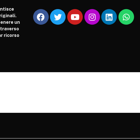
antisce
iginali.
tenere un
attraverso
r ricorso