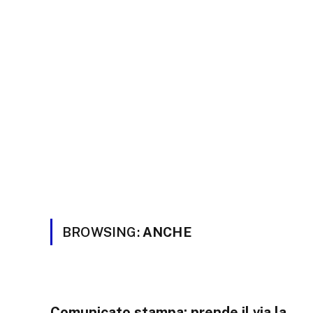
BROWSING:
ANCHE
Comunicato stampa: prende il via la