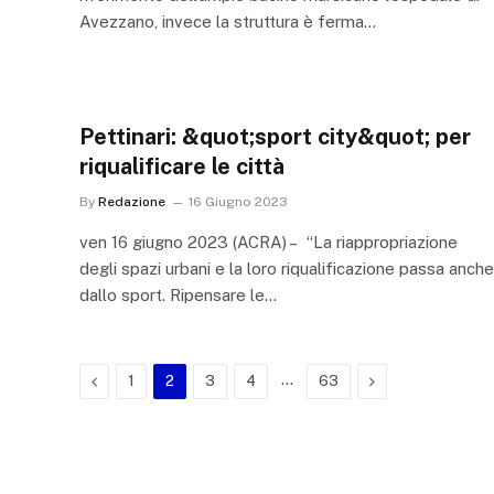
Avezzano, invece la struttura è ferma…
Pettinari: &quot;sport city&quot; per
riqualificare le città
By
Redazione
16 Giugno 2023
ven 16 giugno 2023 (ACRA) – “La riappropriazione
degli spazi urbani e la loro riqualificazione passa anche
dallo sport. Ripensare le…
Previous
…
Next
1
2
3
4
63