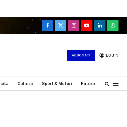
Facebook
X
Instagram
YouTube
LinkedIn
WhatsA
(Twitter)
LOGIN
ABBONATI
rsità
Cultura
Sport & Motori
Futuro