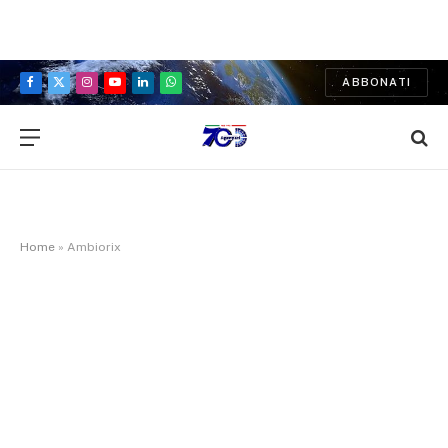
ABBONATI
Facebook
X
Instagram
YouTube
LinkedIn
WhatsApp
(Twitter)
Home
»
Ambiorix