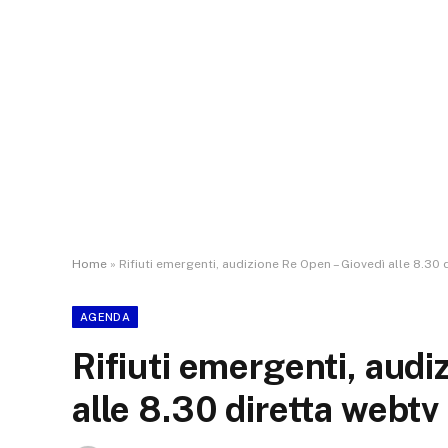
Home
»
Rifiuti emergenti, audizione Re Open – Giovedì alle 8.30 
AGENDA
Rifiuti emergenti, audi
alle 8.30 diretta webtv