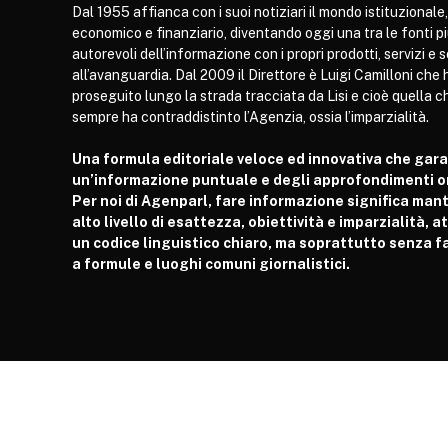
Dal 1955 affianca con i suoi notiziari il mondo istituzionale,
economico e finanziario, diventando oggi una tra le fonti p
autorevoli dell’informazione con i propri prodotti, servizi e 
all’avanguardia. Dal 2009 il Direttore è Luigi Camilloni che 
proseguito lungo la strada tracciata da Lisi e cioè quella c
sempre ha contraddistinto l’Agenzia, ossia l’imparzialità.
Una formula editoriale veloce ed innovativa che gar
un’informazione puntuale e degli approfondimenti or
Per noi di Agenparl, fare informazione significa man
alto livello di esattezza, obiettività e imparzialità, 
un codice linguistico chiaro, ma soprattutto senza fa
a formule e luoghi comuni giornalistici.