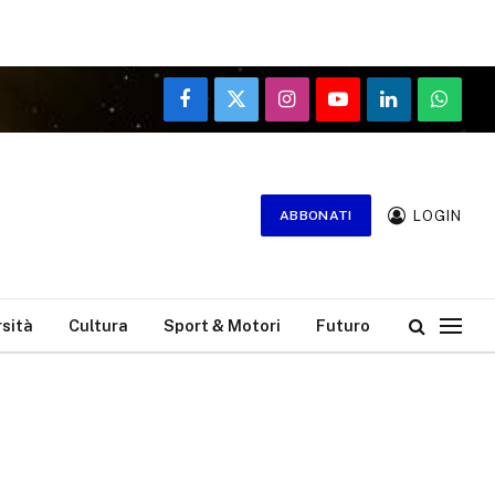
Facebook
X
Instagram
YouTube
LinkedIn
WhatsA
(Twitter)
LOGIN
ABBONATI
rsità
Cultura
Sport & Motori
Futuro