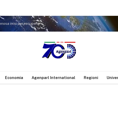
Spagna, Bonelli: “Meloni ha aperto un’inutile e dannosa crisi per recuperare consensi e riallacciare i rapporti con Trump
Economia
Agenparl International
Regioni
Unive