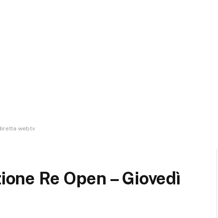
diretta webtv
zione Re Open – Giovedì