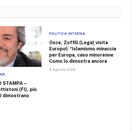
POLITICA INTERNA
Osce, Zoffili (Lega) visita
Europol: “Islamismo minaccia
per Europa, caso minorenne
Como lo dimostra ancora
8 Agosto 2026
RNA
 STAMPA –
ttistoni (FI), più
FO dimostrano