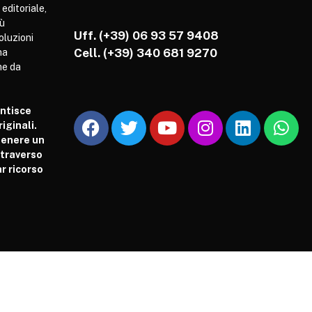
 editoriale,
iù
Uff. (+39) 06 93 57 9408
soluzioni
Cell.
(+39) 340 681 9270
ha
he da
antisce
iginali.
tenere un
attraverso
r ricorso