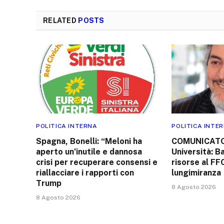
RELATED
POSTS
POLITICA INTERNA
POLITICA INTE
Spagna, Bonelli: “Meloni ha
COMUNICATO
aperto un’inutile e dannosa
Università: Ba
crisi per recuperare consensi e
risorse al F
riallacciare i rapporti con
lungimiranza
Trump
8 Agosto 2026
8 Agosto 2026