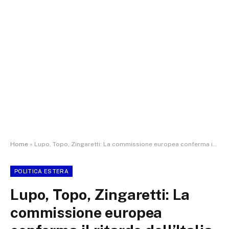
Home
»
Lupo, Topo, Zingaretti: La commissione europea conferma il ritardo dell’Italia nella politica di coesione. Non possiamo permetterci dispersione di risorse europee
POLITICA ESTERA
Lupo, Topo, Zingaretti: La
commissione europea