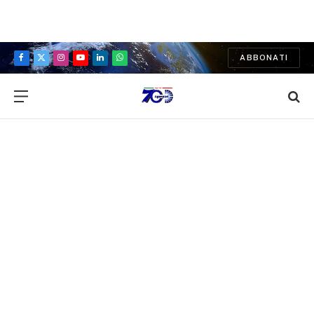
ABBONATI
Facebook
X
Instagram
YouTube
LinkedIn
WhatsApp
(Twitter)