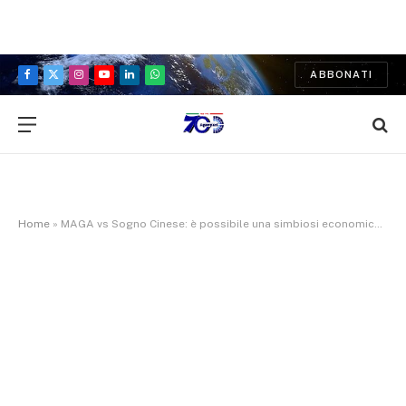
ABBONATI
Facebook
X
Instagram
YouTube
LinkedIn
WhatsApp
(Twitter)
Home
»
MAGA vs Sogno Cinese: è possibile una simbiosi economica tra le due superpotenze?