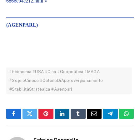
6866eb4c212.html
(AGENPARL)
#Economia #USA #Cina #Geopolitica #MAGA
#SognoCinese #CateneDiApprovvigionamento
#StabilitàStrategica #Agenparl
Facebook
Twitter
Pinterest
LinkedIn
Tumblr
Email
Telegram
What