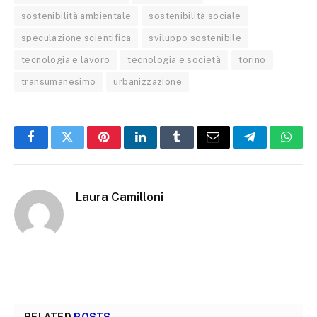
sostenibilità ambientale
sostenibilità sociale
speculazione scientifica
sviluppo sostenibile
tecnologia e lavoro
tecnologia e società
torino
transumanesimo
urbanizzazione
Facebook
Twitter
Pinterest
LinkedIn
Tumblr
Email
Telegram
What
Laura Camilloni