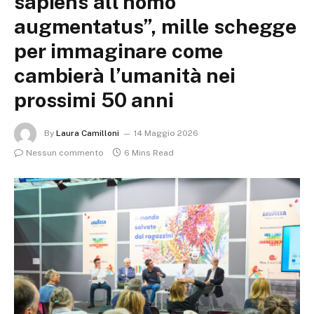
sapiens all’homo
augmentatus”, mille schegge
per immaginare come
cambierà l’umanità nei
prossimi 50 anni
By
Laura Camilloni
14 Maggio 2026
Nessun commento
6 Mins Read