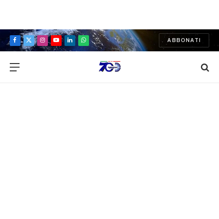
ABBONATI
Facebook
X
Instagram
YouTube
LinkedIn
WhatsApp
(Twitter)