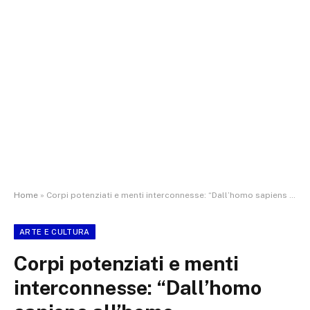
Home
»
Corpi potenziati e menti interconnesse: “Dall’homo sapiens all’homo augmentatus”, mille schegge per immaginare come cambierà l’umanità nei prossimi 50 anni
ARTE E CULTURA
Corpi potenziati e menti
interconnesse: “Dall’homo