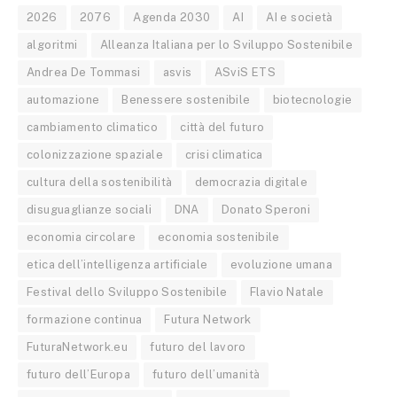
2026
2076
Agenda 2030
AI
AI e società
algoritmi
Alleanza Italiana per lo Sviluppo Sostenibile
Andrea De Tommasi
asvis
ASviS ETS
automazione
Benessere sostenibile
biotecnologie
cambiamento climatico
città del futuro
colonizzazione spaziale
crisi climatica
cultura della sostenibilità
democrazia digitale
disuguaglianze sociali
DNA
Donato Speroni
economia circolare
economia sostenibile
etica dell’intelligenza artificiale
evoluzione umana
Festival dello Sviluppo Sostenibile
Flavio Natale
formazione continua
Futura Network
FuturaNetwork.eu
futuro del lavoro
futuro dell’Europa
futuro dell’umanità